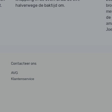
t.
halverwege de baktijd om.
bro
me
de
am
Jo
Contacteer ons
AVG
Klantenservice