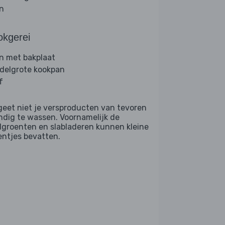
jn
okgerei
n met bakplaat
delgrote kookpan
f
geet niet je versproducten van tevoren
ndig te wassen. Voornamelijk de
dgroenten en slabladeren kunnen kleine
entjes bevatten.