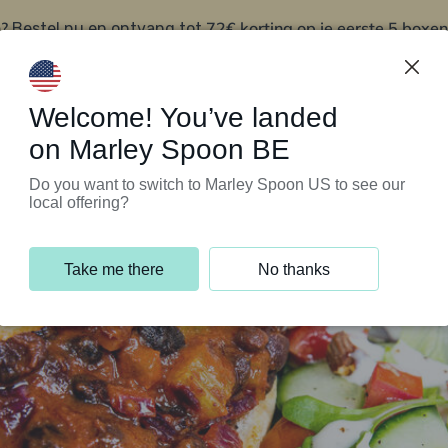
?
72€ korting op je eerste 5 boxen
Bestel nu en ontvang tot
t
Klantenservice
Welcome! You’ve landed
on Marley Spoon BE
Do you want to switch to Marley Spoon US to see our
local offering?
Take me there
No thanks