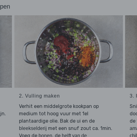
ppen
2. Vulling maken
3.
Verhit een middelgrote kookpan op
Sn
jn.
medium tot hoog vuur met 1el
doo
plantaardige olie. Bak de
en de
de
ui
met een snuf zout ca. 1min.
bleekselderij
am
Voeg de
, de
bonen
helft van de
chi