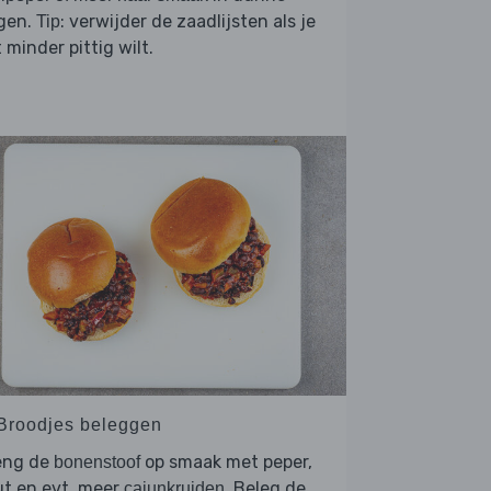
ngen.
: verwijder de zaadlijsten als je
Tip
 minder pittig wilt.
 Broodjes beleggen
eng de
op smaak met peper,
bonenstoof
ut en evt. meer
. Beleg de
cajunkruiden