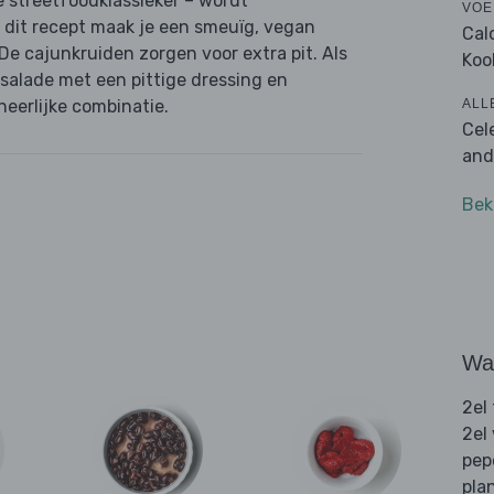
 streetfoodklassieker – wordt
VOE
 dit recept maak je een smeuïg, vegan
Cal
 De cajunkruiden zorgen voor extra pit. Als
Koo
e salade met een pittige dressing en
ALL
heerlijke combinatie.
Cel
and
Bek
Wat
2el
2el
pep
pla