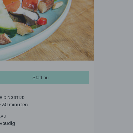
Start nu
EIDINGSTIJD
- 30 minuten
EAU
voudig