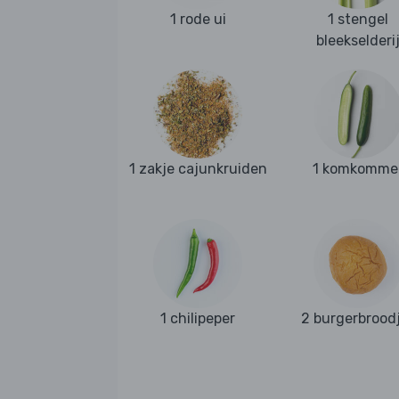
1 rode ui
1 stengel
bleekselderi
1 zakje cajunkruiden
1 komkomme
1 chilipeper
2 burgerbrood