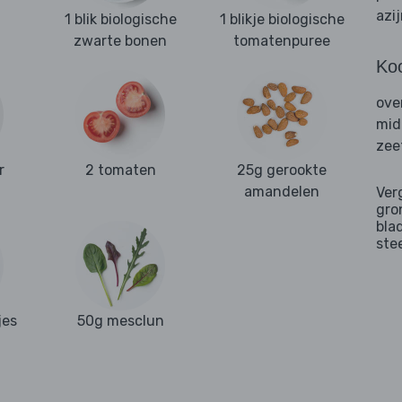
azi
1 blik biologische
1 blikje biologische
j
zwarte bonen
tomatenpuree
Ko
ove
mid
zee
r
2 tomaten
25g gerookte
amandelen
Ver
gro
bla
ste
jes
50g mesclun