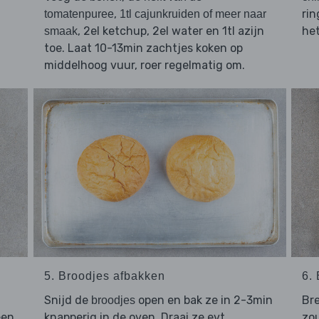
,
ri
tomatenpuree
1tl cajunkruiden of meer naar
, 2el ketchup, 2el water en 1tl azijn
het
smaak
toe. Laat 10-13min zachtjes koken op
middelhoog vuur, roer regelmatig om.
5. Broodjes afbakken
6.
Snijd de
open en bak ze in 2-3min
Br
broodjes
een
knapperig in de oven. Draai ze evt.
zo