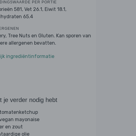
DINGSWAARDE PER PORTIE
orieën 581,
Vet 26.1,
Eiwit 18.1,
lhydraten 65.4
ERGENEN
ery, Tree Nuts en Gluten. Kan sporen van
ere allergenen bevatten.
ijk ingrediëntinformatie
 je verder nodig hebt
 tomatenketchup
 vegan mayonaise
er en zout
ntaardige olie