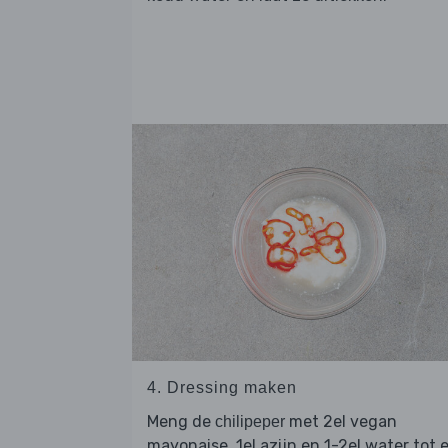
4. Dressing maken
Meng de
met 2el vegan
chilipeper
mayonaise, 1el azijn en 1-2el water tot 