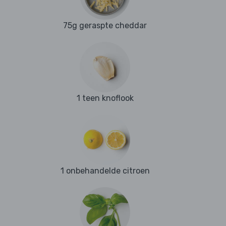
75g geraspte cheddar
1 teen knoflook
1 onbehandelde citroen