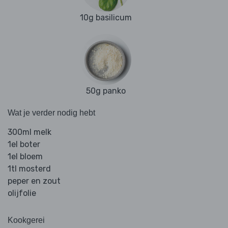
10g basilicum
50g panko
Wat je verder nodig hebt
300ml melk
1el boter
1el bloem
1tl mosterd
peper en zout
olijfolie
Kookgerei