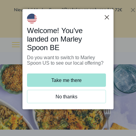
Nieuw bij Marley Spoon?
72€
Bestel nu en ontvang tot
korting op je eerste 5 boxen
.
Inwisselen
Welcome! You’ve
landed on Marley
Spoon BE
Do you want to switch to Marley
Spoon US to see our local offering?
Take me there
No thanks