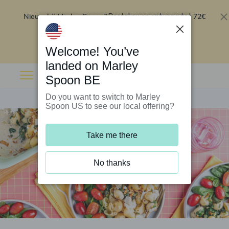
Nieuw bij Marley Spoon?
72€
Bestel nu en ontvang tot
korting op je eerste 5 boxen
.
Inwisselen
Welcome! You’ve
landed on Marley
Spoon BE
Do you want to switch to Marley
Spoon US to see our local offering?
Take me there
No thanks