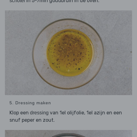
in 5-7min goudbruin in de oven.
schotel
5. Dressing maken
Klop een
van 1el olijfolie, 1el azijn en een
dressing
snuf peper en zout.