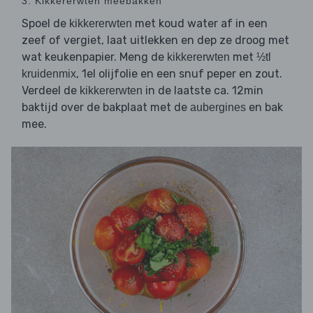
3. Kikkererwten meebakken
Spoel de
met koud water af in een
kikkererwten
zeef of vergiet, laat uitlekken en dep ze droog met
wat keukenpapier. Meng de
met
kikkererwten
½tl
, 1el olijfolie en een snuf peper en zout.
kruidenmix
Verdeel de
in de laatste ca. 12min
kikkererwten
baktijd over de bakplaat met de
en bak
aubergines
mee.