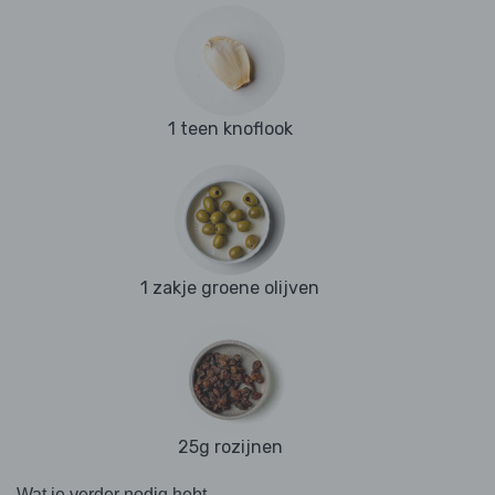
1 teen knoflook
1 zakje groene olijven
25g rozijnen
Wat je verder nodig hebt