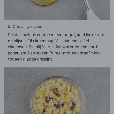
5. Dressing maken
Pel de
en doe in een hoge (maat)beker met
knoflook
de
,
,
,
olijven
1tl citroenrasp
½tl kruidenmix
2el
, 2el olijfolie, 1-2el water en een snuf
citroensap
peper, zout en suiker. Pureer met een staafmixer
tot een gladde
.
dressing