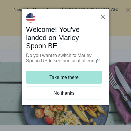
Nieuw bij Marley Spoon?
72€
Bestel nu en ontvang tot
korting op je eerste 5 boxen
.
Inwisselen
Welcome! You’ve
landed on Marley
Spoon BE
Do you want to switch to Marley
Spoon US to see our local offering?
Take me there
No thanks