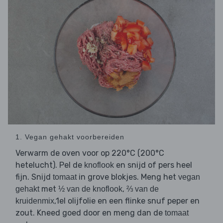
1. Vegan gehakt voorbereiden
Verwarm de oven voor op 220°C (200°C
hetelucht). Pel de
en snijd of pers heel
knoflook
fijn. Snijd
in grove blokjes. Meng het
tomaat
vegan
met
,
gehakt
½ van de knoflook
⅔ van de
,1el olijfolie en een flinke snuf peper en
kruidenmix
zout. Kneed goed door en meng dan de
tomaat