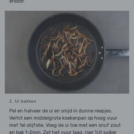
erdoor.
2. Ui bakken
Pel en halveer de
en snijd in dunne reepjes.
ui
Verhit een middelgrote koekenpan op hoog vuur
met 1el olijfolie. Voeg de
toe met een snuf zout
ui
en bak 1-2min. Zet het vuur laag, roer ½tl suiker