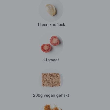
1 teen knoflook
1 tomaat
200g vegan gehakt