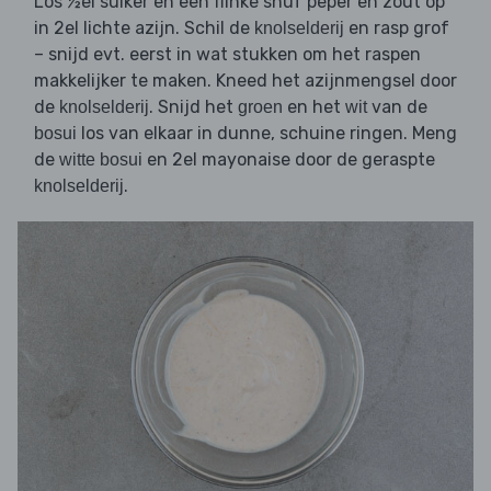
Los ½el suiker en een flinke snuf peper en zout op
in 2el lichte azijn. Schil de
en rasp grof
knolselderij
– snijd evt. eerst in wat stukken om het raspen
makkelijker te maken. Kneed het azijnmengsel door
de
. Snijd het
en het
van de
knolselderij
groen
wit
los van elkaar in dunne, schuine ringen. Meng
bosui
de
en 2el mayonaise door de geraspte
witte bosui
.
knolselderij