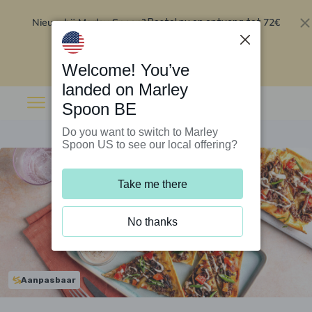
Nieuw bij Marley Spoon?
72€
Bestel nu en ontvang tot
korting op je eerste 5 boxen
.
Inwisselen
Welcome! You’ve
landed on Marley
Spoon BE
Do you want to switch to Marley
Spoon US to see our local offering?
Take me there
No thanks
Aanpasbaar