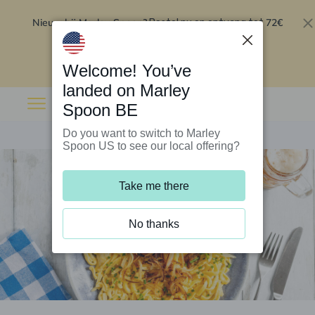
Nieuw bij Marley Spoon?
72€
Bestel nu en ontvang tot
korting op je eerste 5 boxen
.
Inwisselen
Welcome! You’ve
landed on Marley
Spoon BE
Do you want to switch to Marley
Spoon US to see our local offering?
Take me there
No thanks