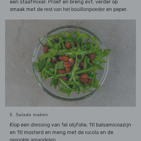
een staafmixer. Proef en breng evt. verder op
smaak met de
en peper.
rest van het bouillonpoeder
5. Salade maken
Klop een
van 1el olijfolie, 1tl balsamicoazijn
dressing
en 1tl mosterd en meng met de
en de
rucola
.
gerookte amandelen