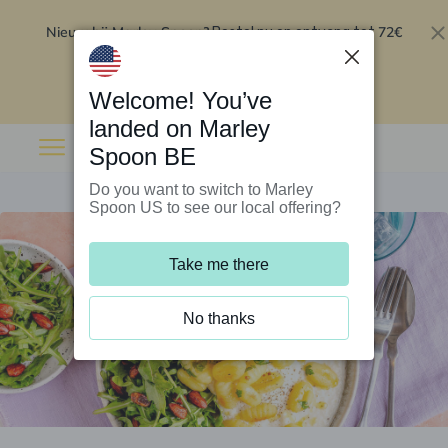
Nieuw bij Marley Spoon?
72€
Bestel nu en ontvang tot
korting op je eerste 5 boxen
.
Inwisselen
Welcome! You’ve
landed on Marley
Spoon BE
Do you want to switch to Marley
Spoon US to see our local offering?
Take me there
No thanks