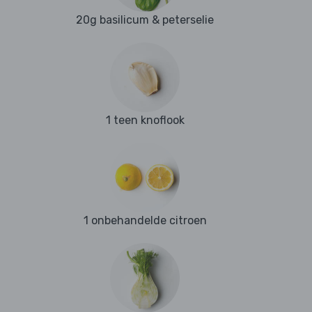
20g basilicum & peterselie
1 teen knoflook
1 onbehandelde citroen