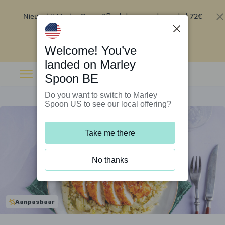
Nieuw bij Marley Spoon?
72€
Bestel nu en ontvang tot
korting op je eerste 5 boxen
.
Inwisselen
Welcome! You’ve
landed on Marley
Spoon BE
Do you want to switch to Marley
Spoon US to see our local offering?
Take me there
No thanks
Aanpasbaar