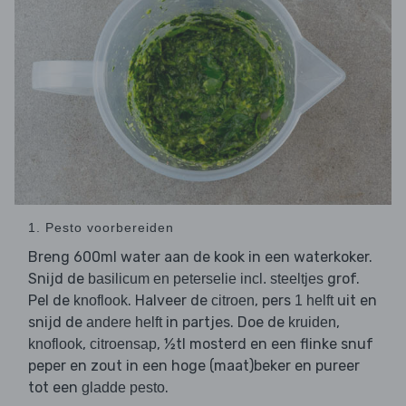
1. Pesto voorbereiden
Breng 600ml water aan de kook in een waterkoker.
Snijd de
grof.
basilicum en peterselie incl. steeltjes
Pel de
. Halveer de
, pers
uit en
knoflook
citroen
1 helft
snijd de
in partjes. Doe de
,
andere helft
kruiden
,
, ½tl mosterd en een flinke snuf
knoflook
citroensap
peper en zout in een hoge (maat)beker en pureer
tot een
.
gladde pesto