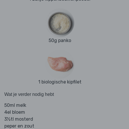
50g panko
1 biologische kipfilet
Wat je verder nodig hebt
50ml melk
4el bloem
3½tl mosterd
peper en zout