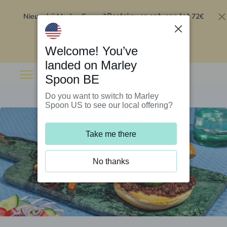
Nieuw bij Marley Spoon?
72€
Bestel nu en ontvang tot
korting op je eerste 5 boxen
.
Inwisselen
Welcome! You’ve
landed on Marley
Spoon BE
Do you want to switch to Marley
Spoon US to see our local offering?
Take me there
No thanks