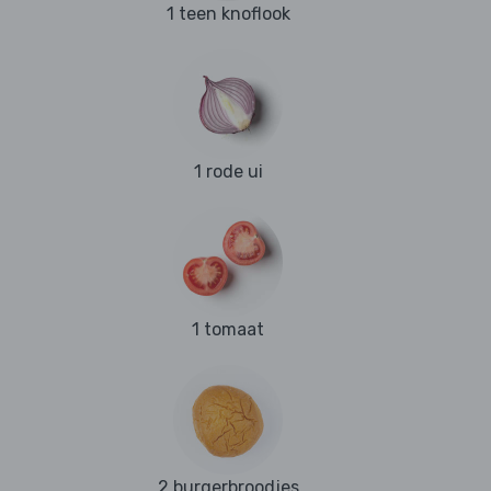
1 teen knoflook
1 rode ui
1 tomaat
2 burgerbroodjes