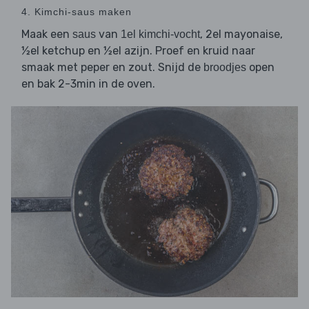
4. Kimchi-saus maken
Maak een
van
, 2el mayonaise,
saus
1el kimchi-vocht
½el ketchup en ½el azijn. Proef en kruid naar
smaak met peper en zout. Snijd de
open
broodjes
en bak 2-3min in de oven.