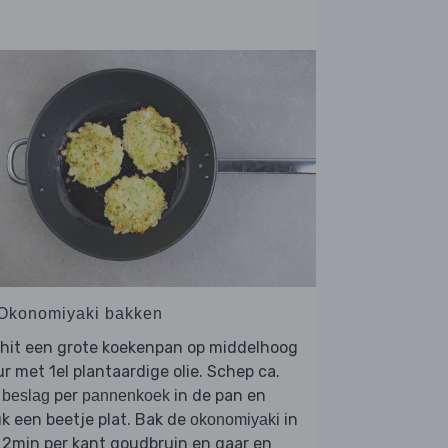
 Okonomiyaki bakken
rhit een grote koekenpan op middelhoog
r met 1el plantaardige olie. Schep ca.
per
in de pan en
 beslag
pannenkoek
k een beetje plat. Bak de
in
okonomiyaki
 2min per kant goudbruin en gaar en