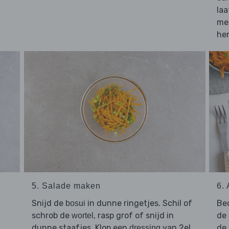
laa
me
her
5. Salade maken
6.
Snijd de
in dunne ringetjes. Schil of
Be
bosui
schrob de
, rasp grof of snijd in
de
wortel
dunne staafjes. Klop een
van 2el
de
dressing