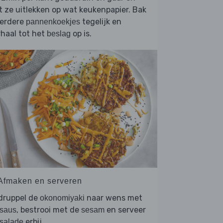
t ze uitlekken op wat keukenpapier. Bak
erdere
tegelijk en
pannenkoekjes
haal tot het
op is.
beslag
 Afmaken en serveren
druppel de
naar wens met
okonomiyaki
, bestrooi met de
en serveer
saus
sesam
erbij.
salade