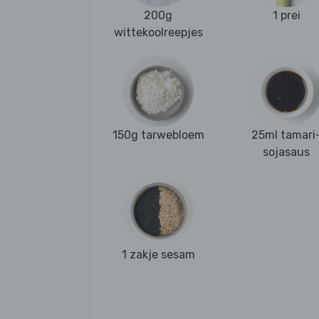
200g
1 prei
wittekoolreepjes
150g tarwebloem
25ml tamari
sojasaus
1 zakje sesam