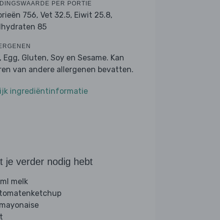
DINGSWAARDE PER PORTIE
orieën 756,
Vet 32.5,
Eiwit 25.8,
lhydraten 85
ERGENEN
k, Egg, Gluten, Soy en Sesame. Kan
ren van andere allergenen bevatten.
ijk ingrediëntinformatie
 je verder nodig hebt
ml melk
 tomatenketchup
 mayonaise
t