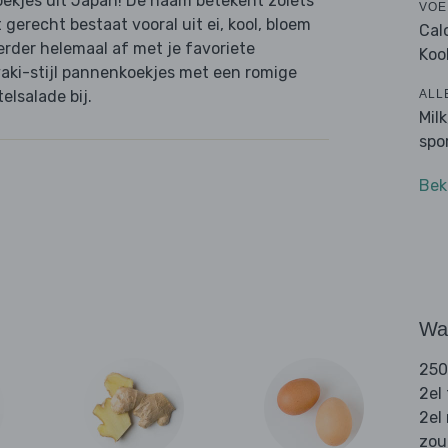
oekjes uit Japan! De naam betekent zoiets
VOE
t gerecht bestaat vooral uit ei, kool, bloem
Cal
rder helemaal af met je favoriete
Koo
aki-stijl pannenkoekjes met een romige
ALL
elsalade bij.
Mil
spo
Bek
Wat
250
2el
2el
zou