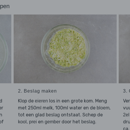
ppen
2. Beslag maken
3.
d
Klop de
los in een grote kom. Meng
Ve
eieren
er
met 250ml melk, 100ml water en de
,
vuu
bloem
in
tot een glad
ontstaat. Schep de
beslag
2el
of
,
en
door het
.
dru
kool
prei
gember
beslag
ca.