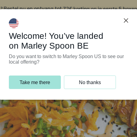
?
72€ korting op je eerste 5 boxen
Bestel nu en ontvang tot
t
Klantenservice
Welcome! You’ve landed
on Marley Spoon BE
Do you want to switch to Marley Spoon US to see our
local offering?
Take me there
No thanks