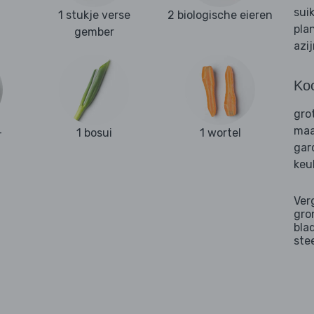
sui
1 stukje verse
2 biologische eieren
pla
gember
azi
Ko
gro
maa
-
1 bosui
1 wortel
gar
keu
Ver
gro
bla
ste