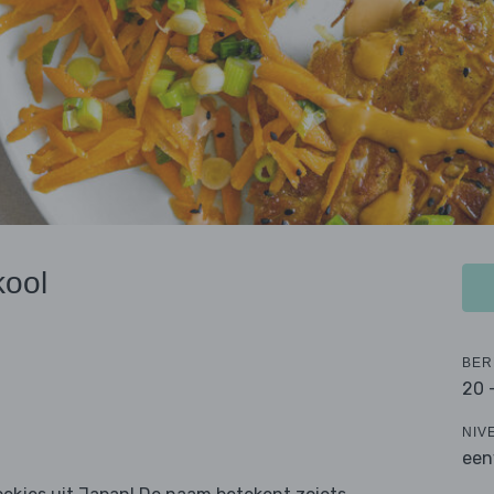
kool
BER
20 
NIV
een