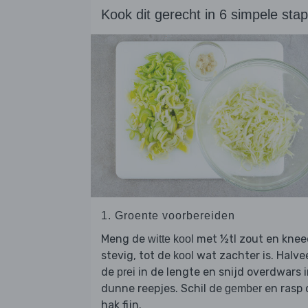
Kook dit gerecht in 6 simpele sta
1. Groente voorbereiden
Meng de
met ½tl zout en knee
witte kool
stevig, tot de
wat zachter is. Halve
kool
de
in de lengte en snijd overdwars 
prei
dunne reepjes. Schil de
en rasp 
gember
hak fijn.