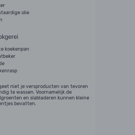
ker
ntaardige olie
jn
okgerei
te koekenpan
tbeker
de
kenrasp
geet niet je versproducten van tevoren
ndig te wassen. Voornamelijk de
dgroenten en slabladeren kunnen kleine
entjes bevatten.