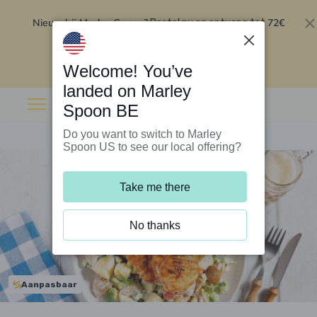
Nieuw bij Marley Spoon?
72€
Bestel nu en ontvang tot
korting op je eerste 5 boxen
.
Inwisselen
Welcome! You’ve
landed on Marley
Spoon BE
Do you want to switch to Marley
Spoon US to see our local offering?
Take me there
No thanks
Aanpasbaar