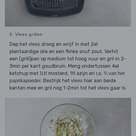
3. Vlees grillen
Dep het
droog en wrijf in met 2el
vlees
plantaardige olie en een flinke snuf zout. Verhit
een (grill)pan op medium tot hoog vuur en gril in 2-
3min per kant goudbruin. Meng ondertussen 4el
ketchup met ½tl mosterd, 1tl azijn en
ca. ¾ van het
. Bestrijk het
hier aan beide
paprikapoeder
vlees
kanten mee en gril nog 1-2min tot het
gaar is.
vlees