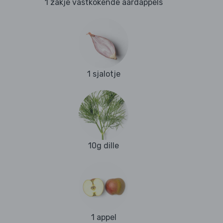
1 zakje vastkokende aardappels
1 sjalotje
10g dille
1 appel