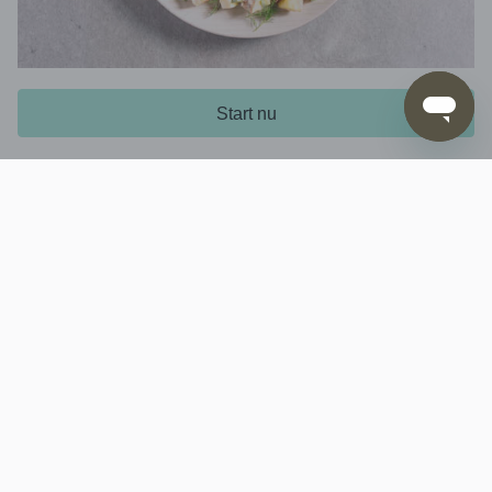
6. Afmaken en serveren
Start nu
Proef en breng de
evt. verder op
aardappelsalade
smaak met peper, zout en azijn. Snijd het
in
vlees
plakken en serveer op de
.
aardappelsalade
Het bedrijf
Service
Contacteer ons