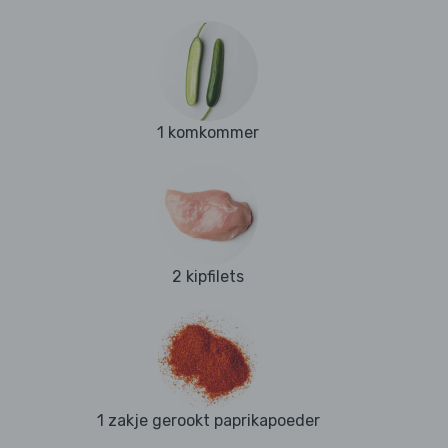
1 komkommer
2 kipfilets
1 zakje gerookt paprikapoeder