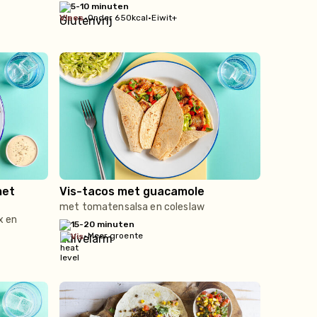
5-10 minuten
vlees
•
Onder 650kcal
•
Eiwit+
met
Vis-tacos met guacamole
met tomatensalsa en coleslaw
x en
15-20 minuten
•
Meer groente
vis