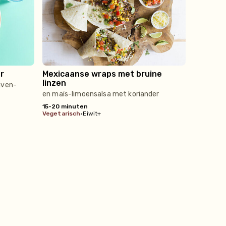
r
Mexicaanse wraps met bruine
linzen
jven-
en maïs-limoensalsa met koriander
15-20 minuten
vegetarisch
•
Eiwit+