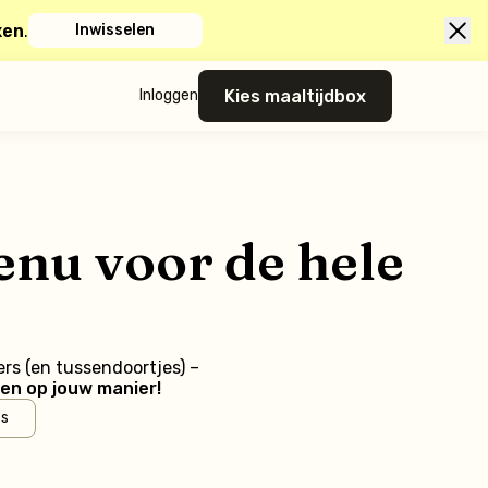
xen
.
Inwisselen
Kies maaltijdbox
Inloggen
enu voor de hele
ers (en tussendoortjes) –
en op jouw manier!
’s