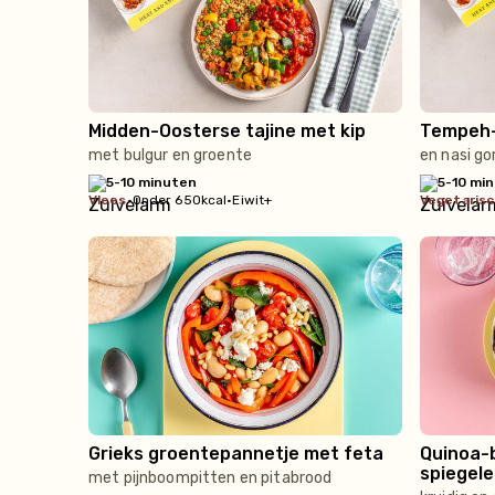
Midden-Oosterse tajine met kip
Tempeh-
met bulgur en groente
en nasi go
5-10 minuten
5-10 mi
vlees
•
Onder 650kcal
•
Eiwit+
vegetaris
Grieks groentepannetje met feta
Quinoa-
spiegele
met pijnboompitten en pitabrood