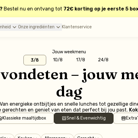
?
Bestel nu en ontvang tot
72€ korting op je eerste 5 bo
mheid
Onze ingrediënten
Klantenservice
Jouw weekmenu
10/8
17/8
24/8
3/8
 avondeten – jouw m
dag
an energieke ontbijtjes en snelle lunches tot gezellige din
gerechten en geniet van eten dat perfect bij jou past.
Kok
Klassieke maaltijdbox
Snel & Evenwichtig
Extra