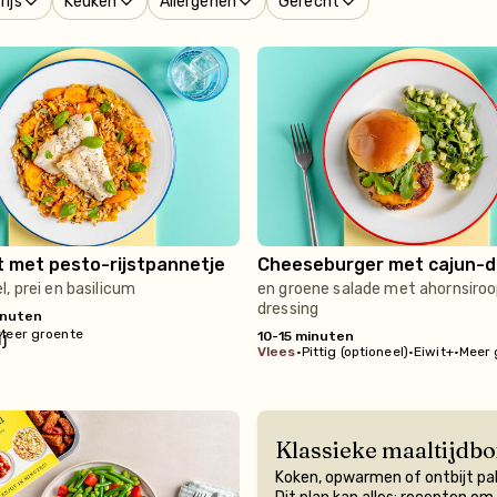
rijs
Keuken
Allergenen
Gerecht
t met pesto-rijstpannetje
Cheeseburger met cajun-d
, prei en basilicum
en groene salade met ahornsiro
dressing
inuten
Meer groente
10-15 minuten
vlees
•
Pittig (optioneel)
•
Eiwit+
•
Meer 
Klassieke maaltijdbo
Koken, opwarmen of ontbijt p