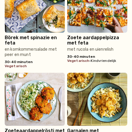
Börek met spinazie en
Zoete aardappelpizza
feta
met feta
en komkommersalade met
met rucola en uienrelish
peer en munt
30-40 minuten
vegetarisch
•
Kindvriendelijk
30-40 minuten
vegetarisch
Zoeteaardappelrösti met
Garnalen met