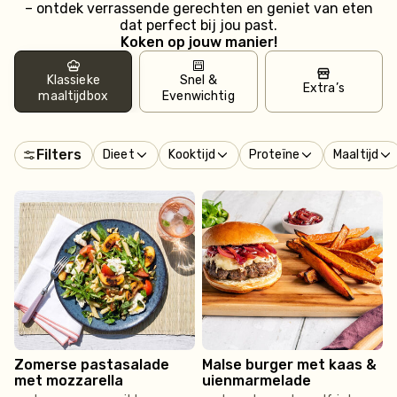
– ontdek verrassende gerechten en geniet van eten
dat perfect bij jou past.
Koken op jouw manier!
Klassieke
Snel &
Extra’s
maaltijdbox
Evenwichtig
Filters
Dieet
Kooktijd
Proteïne
Maaltijd
Zomerse pastasalade
Malse burger met kaas &
met mozzarella
uienmarmelade