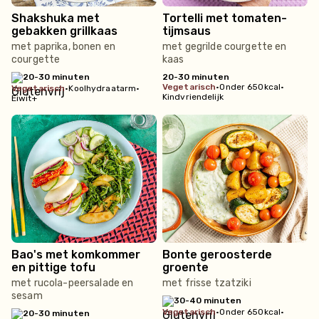
Shakshuka met
Tortelli met tomaten-
gebakken grillkaas
tijmsaus
met paprika, bonen en
met gegrilde courgette en
courgette
kaas
20-30 minuten
20-30 minuten
vegetarisch
•
Onder 650kcal
•
vegetarisch
•
Koolhydraatarm
•
Kindvriendelijk
Eiwit+
Bao's met komkommer
Bonte geroosterde
en pittige tofu
groente
met rucola-peersalade en
met frisse tzatziki
sesam
30-40 minuten
vegetarisch
•
Onder 650kcal
•
20-30 minuten