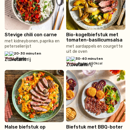
Stevige chili con carne
Bio-kogelbiefstuk met
tomaten-basilicumsalsa
met kidneybonen, paprika en
peterselierijst
met aardappels en courgette
uit de oven
20-30 minuten
vlees
•
Eiwit+
30-40 minuten
vlees
•
Onder 650kcal
Malse biefstuk op
Biefstuk met BBQ-boter