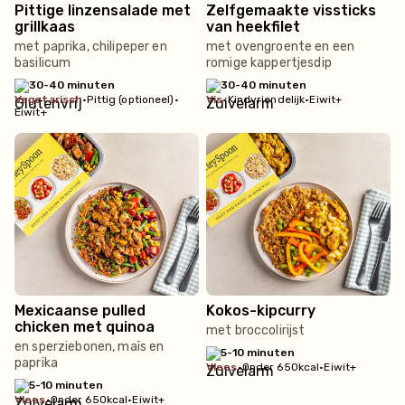
Pittige linzensalade met
Zelfgemaakte vissticks
grillkaas
van heekfilet
met paprika, chilipeper en
met ovengroente en een
basilicum
romige kappertjesdip
30-40 minuten
30-40 minuten
vegetarisch
•
Pittig (optioneel)
•
vis
•
Kindvriendelijk
•
Eiwit+
Eiwit+
Mexicaanse pulled
Kokos-kipcurry
chicken met quinoa
met broccolirijst
en sperziebonen, maïs en
5-10 minuten
paprika
vlees
•
Onder 650kcal
•
Eiwit+
5-10 minuten
vlees
•
Onder 650kcal
•
Eiwit+