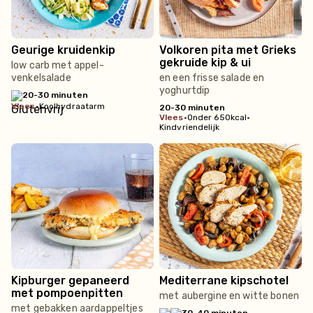
Geurige kruidenkip
Volkoren pita met Grieks
gekruide kip & ui
low carb met appel-
venkelsalade
en een frisse salade en
yoghurtdip
20-30 minuten
vlees
•
Koolhydraatarm
20-30 minuten
vlees
•
Onder 650kcal
•
Kindvriendelijk
Kipburger gepaneerd
Mediterrane kipschotel
met pompoenpitten
met aubergine en witte bonen
met gebakken aardappeltjes