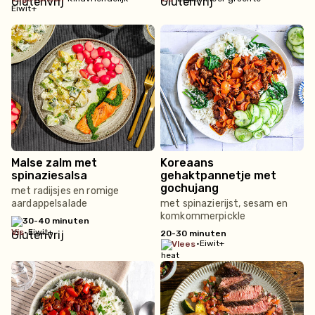
Eiwit+
Malse zalm met
Koreaans
spinaziesalsa
gehaktpannetje met
gochujang
met radijsjes en romige
aardappelsalade
met spinazierijst, sesam en
komkommerpickle
30-40 minuten
vis
•
Eiwit+
20-30 minuten
•
Eiwit+
vlees