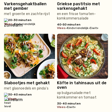
Varkensgehaktballen
Griekse pastitsio met
met gember
varkensgehakt
met groente en zachte rijst
en een frisse tomaten-
komkommersalade
20-30 minuten
vlees
•
Kindvriendelijk
40-50 minuten
vlees
•
Kindvriendelijk
•
Eiwit+
Slabootjes met gehakt
Köfte in tahinsaus uit de
oven
met glasnoedels en pinda's
op bulgursalade met
30-40 minuten
komkommer en tomaat
vlees
30-40 minuten
vlees
•
Eiwit+