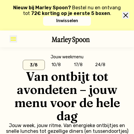
Nieuw bij Marley Spoon?
Bestel nu en ontvang
tot
72€ korting op je eerste 5 boxen
.
Inwisselen
Jouw weekmenu
10/8
17/8
24/8
3/8
Van ontbijt tot
avondeten – jouw
menu voor de hele
dag
Jouw week, jouw ritme. Van energieke ontbijtjes en
snelle lunches tot gezellige diners (en tussendoortjes)