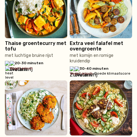
Thaise groentecurry met
Extra veel falafel met
tofu
ovengroente
met luchtige bruine rijst
met komijn en romige
kruidendip
20-30 minuten
vegetarisch
30-40 minuten
vegetarisch
•
Goede klimaatscore