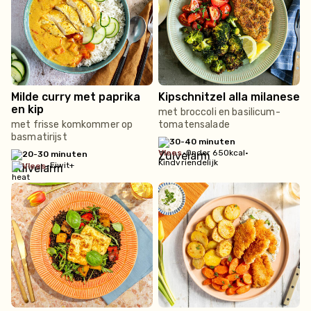
Milde curry met paprika
Kipschnitzel alla milanese
en kip
met broccoli en basilicum-
met frisse komkommer op
tomatensalade
basmatirijst
30-40 minuten
vlees
•
Onder 650kcal
•
20-30 minuten
Kindvriendelijk
•
Eiwit+
vlees