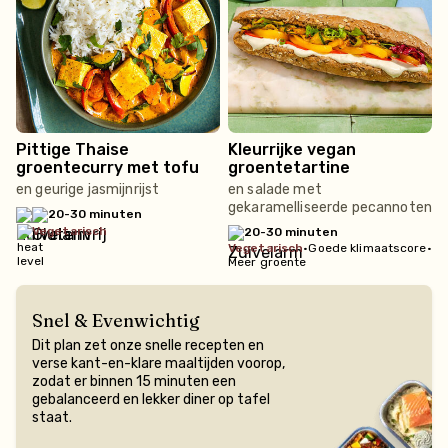
Pittige Thaise
Kleurrijke vegan
groentecurry met tofu
groentetartine
en geurige jasmijnrijst
en salade met
gekaramelliseerde pecannoten
20-30 minuten
vegetarisch
20-30 minuten
vegetarisch
•
Goede klimaatscore
•
Meer groente
Snel & Evenwichtig
Dit plan zet onze snelle recepten en
verse kant-en-klare maaltijden voorop,
zodat er binnen 15 minuten een
gebalanceerd en lekker diner op tafel
staat.