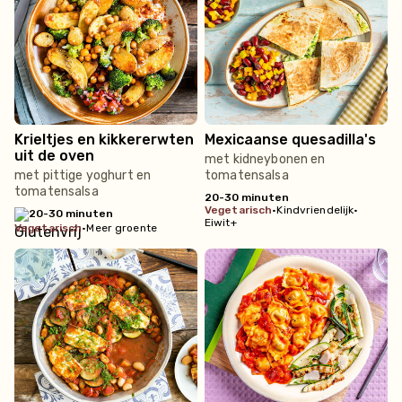
Krieltjes en kikkererwten
Mexicaanse quesadilla's
uit de oven
met kidneybonen en
met pittige yoghurt en
tomatensalsa
tomatensalsa
20-30 minuten
vegetarisch
•
Kindvriendelijk
•
20-30 minuten
Eiwit+
vegetarisch
•
Meer groente