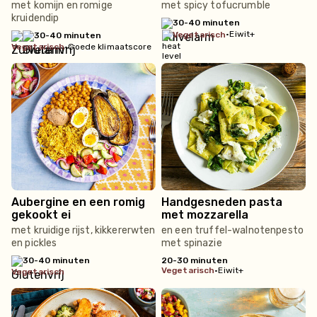
met komijn en romige
met spicy tofucrumble
kruidendip
30-40 minuten
•
Eiwit+
vegetarisch
30-40 minuten
vegetarisch
•
Goede klimaatscore
Aubergine en een romig
Handgesneden pasta
gekookt ei
met mozzarella
met kruidige rijst, kikkererwten
en een truffel-walnotenpesto
en pickles
met spinazie
30-40 minuten
20-30 minuten
vegetarisch
•
Eiwit+
vegetarisch