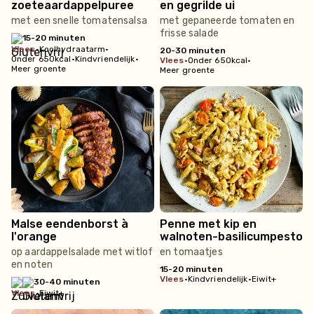
zoeteaardappelpuree
en gegrilde ui
met een snelle tomatensalsa
met gepaneerde tomaten en
frisse salade
15-20 minuten
vlees
•
Koolhydraatarm
•
20-30 minuten
Onder 650kcal
•
Kindvriendelijk
•
vlees
•
Onder 650kcal
•
Meer groente
Meer groente
Malse eendenborst à
Penne met kip en
l'orange
walnoten-basilicumpesto
op aardappelsalade met witlof
en tomaatjes
en noten
15-20 minuten
vlees
•
Kindvriendelijk
•
Eiwit+
30-40 minuten
vlees
•
Eiwit+