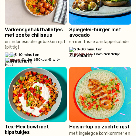
Varkensgehaktballetjes
Spiegelei-burger met
met zoete chilisaus
avocado
en Indonesische gebakken rijst
en een frisse aardappelsalade
(pittig)
20-30 minuten
vegetarisch
•
Kindvriendelijk
5-10 minuten
•
Onder 650kcal
•
Eiwit+
vlees
Tex-Mex bowl met
Hoisin-kip op zachte rijst
kipstukjes
met ingelegde komkommer en