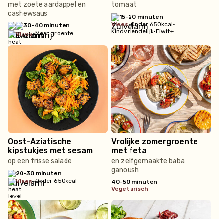
met zoete aardappel en
tomaat
cashewsaus
15-20 minuten
vlees
•
Onder 650kcal
•
30-40 minuten
Kindvriendelijk
•
Eiwit+
•
Meer groente
vlees
Oost-Aziatische
Vrolijke zomergroente
kipstukjes met sesam
met feta
op een frisse salade
en zelfgemaakte baba
ganoush
20-30 minuten
•
Onder 650kcal
vlees
40-50 minuten
vegetarisch