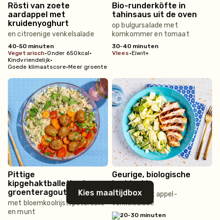
Rösti van zoete
Bio-runderköfte in
aardappel met
tahinsaus uit de oven
kruidenyoghurt
op bulgursalade met
en citroenige venkelsalade
komkommer en tomaat
40-50 minuten
30-40 minuten
vegetarisch
•
Onder 650kcal
•
vlees
•
Eiwit+
Kindvriendelijk
•
Goede klimaatscore
•
Meer groente
Pittige
Geurige, biologische
kipgehaktballetjes in
kruidenkip
groenteragout
Kies maaltijdbox
low carb met appel-
met bloemkoolrijst, peterselie
venkelsalade
en munt
20-30 minuten