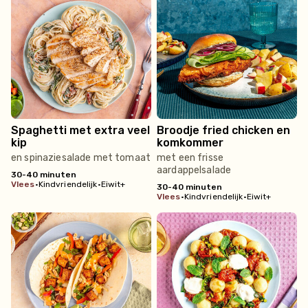
Spaghetti met extra veel
Broodje fried chicken en
kip
komkommer
en spinaziesalade met tomaat
met een frisse
aardappelsalade
30-40 minuten
vlees
•
Kindvriendelijk
•
Eiwit+
30-40 minuten
vlees
•
Kindvriendelijk
•
Eiwit+