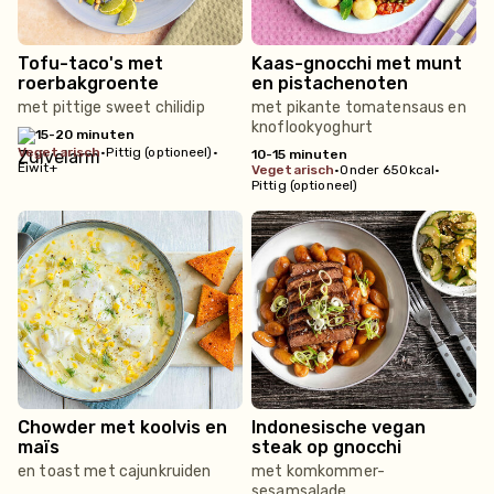
Tofu-taco's met
Kaas-gnocchi met munt
roerbakgroente
en pistachenoten
met pittige sweet chilidip
met pikante tomatensaus en
knoflookyoghurt
15-20 minuten
vegetarisch
•
Pittig (optioneel)
•
10-15 minuten
Eiwit+
vegetarisch
•
Onder 650kcal
•
Pittig (optioneel)
Chowder met koolvis en
Indonesische vegan
maïs
steak op gnocchi
en toast met cajunkruiden
met komkommer-
sesamsalade