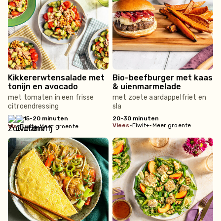
Kikkererwtensalade met
Bio-beefburger met kaas
tonijn en avocado
& uienmarmelade
met tomaten in een frisse
met zoete aardappelfriet en
citroendressing
sla
15-20 minuten
20-30 minuten
vlees
•
Eiwit+
•
Meer groente
vis
•
Eiwit+
•
Meer groente