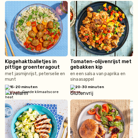
Kipgehaktballetjes in
Tomaten-olijvenrijst met
pittige groenteragout
gebakken kip
met jasmijnrijst, peterselie en
en een salsa van paprika en
munt
sinaasappel
15-20 minuten
20-30 minuten
•
Goede klimaatscore
vlees
vlees