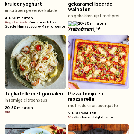
kruidenyoghurt
gekaramelliseerde
walnoten
en citroenige venkelsalade
op gebakken rijst met prei
40-50 minuten
vegetarisch
•
Kindvriendelijk
•
20-30 minuten
Goede klimaatscore
•
Meer groente
vis
•
Kindvriendelijk
Tagliatelle met garnalen
Pizza tonijn en
mozzarella
in romige citroensaus
met rode ui en courgette
20-30 minuten
vis
20-30 minuten
vis
•
Kindvriendelijk
•
Eiwit+