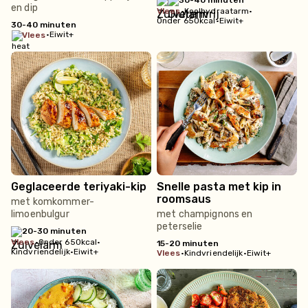
30-40 minuten
en dip
vlees
•
Koolhydraatarm
•
Onder 650kcal
•
Eiwit+
30-40 minuten
•
Eiwit+
vlees
Geglaceerde teriyaki-kip
Snelle pasta met kip in
roomsaus
met komkommer-
limoenbulgur
met champignons en
peterselie
20-30 minuten
vlees
•
Onder 650kcal
•
15-20 minuten
Kindvriendelijk
•
Eiwit+
vlees
•
Kindvriendelijk
•
Eiwit+