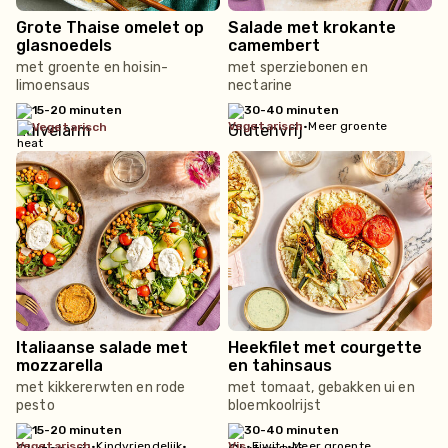
Grote Thaise omelet op
Salade met krokante
glasnoedels
camembert
met groente en hoisin-
met sperziebonen en
limoensaus
nectarine
15-20 minuten
30-40 minuten
vegetarisch
•
Meer groente
vegetarisch
Italiaanse salade met
Heekfilet met courgette
mozzarella
en tahinsaus
met kikkererwten en rode
met tomaat, gebakken ui en
pesto
bloemkoolrijst
15-20 minuten
30-40 minuten
vegetarisch
•
Kindvriendelijk
•
vis
•
Eiwit+
•
Meer groente