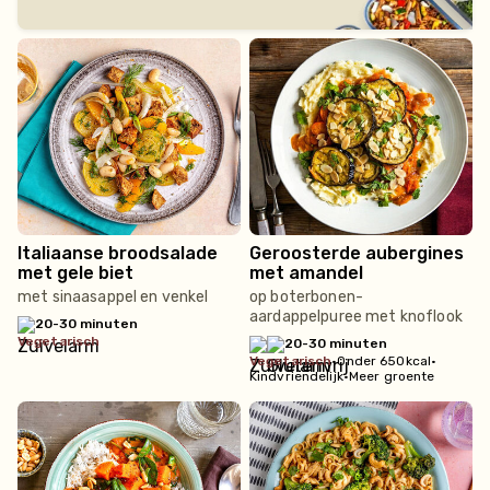
Italiaanse broodsalade
Geroosterde aubergines
met gele biet
met amandel
met sinaasappel en venkel
op boterbonen-
aardappelpuree met knoflook
20-30 minuten
vegetarisch
20-30 minuten
vegetarisch
•
Onder 650kcal
•
Kindvriendelijk
•
Meer groente