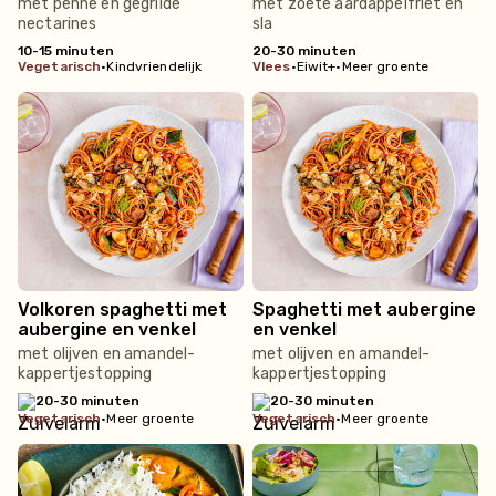
met penne en gegrilde
met zoete aardappelfriet en
nectarines
sla
10-15 minuten
20-30 minuten
vegetarisch
•
Kindvriendelijk
vlees
•
Eiwit+
•
Meer groente
Volkoren spaghetti met
Spaghetti met aubergine
aubergine en venkel
en venkel
met olijven en amandel-
met olijven en amandel-
kappertjestopping
kappertjestopping
20-30 minuten
20-30 minuten
vegetarisch
•
Meer groente
vegetarisch
•
Meer groente