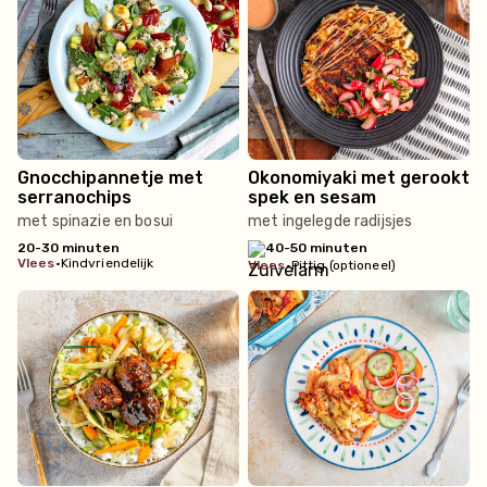
Gnocchipannetje met
Okonomiyaki met gerookt
serranochips
spek en sesam
met spinazie en bosui
met ingelegde radijsjes
20-30 minuten
40-50 minuten
vlees
•
Kindvriendelijk
vlees
•
Pittig (optioneel)