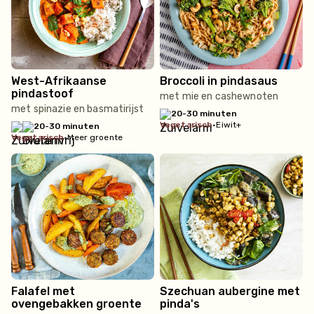
West-Afrikaanse
Broccoli in pindasaus
pindastoof
met mie en cashewnoten
met spinazie en basmatirijst
20-30 minuten
vegetarisch
•
Eiwit+
20-30 minuten
vegetarisch
•
Meer groente
Falafel met
Szechuan aubergine met
ovengebakken groente
pinda's