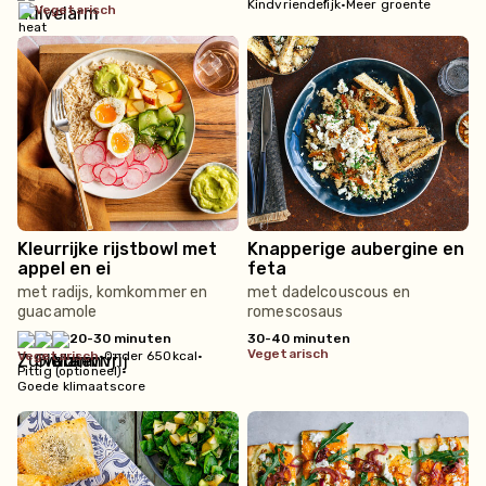
Kindvriendelijk
•
Meer groente
vegetarisch
Kleurrijke rijstbowl met
Knapperige aubergine en
appel en ei
feta
met radijs, komkommer en
met dadelcouscous en
guacamole
romescosaus
20-30 minuten
30-40 minuten
vegetarisch
vegetarisch
•
Onder 650kcal
•
Pittig (optioneel)
•
Goede klimaatscore