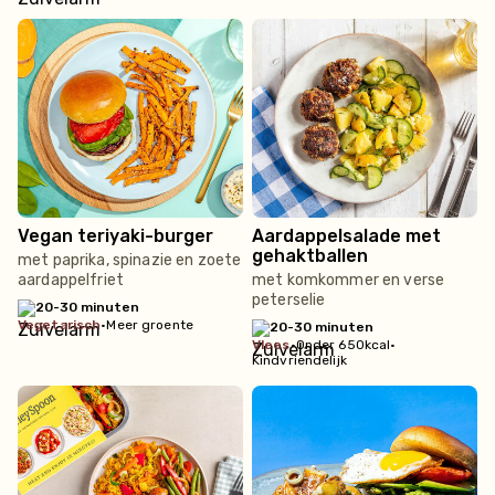
Vegan teriyaki-burger
Aardappelsalade met
gehaktballen
met paprika, spinazie en zoete
aardappelfriet
met komkommer en verse
peterselie
20-30 minuten
vegetarisch
•
Meer groente
20-30 minuten
vlees
•
Onder 650kcal
•
Kindvriendelijk