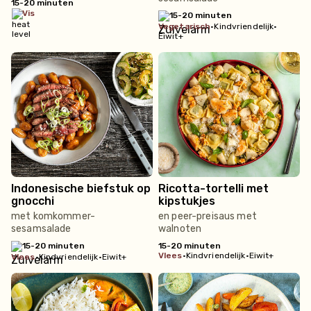
15-20 minuten
vis
15-20 minuten
vegetarisch
•
Kindvriendelijk
•
Eiwit+
Indonesische biefstuk op
Ricotta-tortelli met
gnocchi
kipstukjes
met komkommer-
en peer-preisaus met
sesamsalade
walnoten
15-20 minuten
15-20 minuten
vlees
•
Kindvriendelijk
•
Eiwit+
vlees
•
Kindvriendelijk
•
Eiwit+