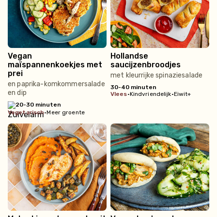
Vegan
Hollandse
maïspannenkoekjes met
saucijzenbroodjes
prei
met kleurrijke spinaziesalade
en paprika-komkommersalade
30-40 minuten
en dip
vlees
•
Kindvriendelijk
•
Eiwit+
20-30 minuten
vegetarisch
•
Meer groente