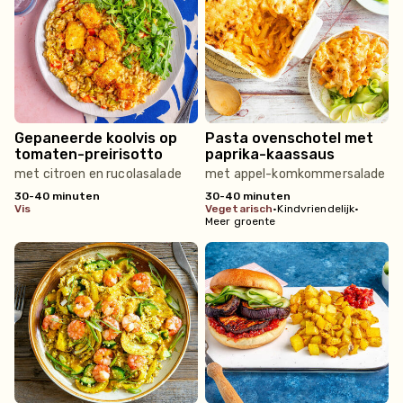
Gepaneerde koolvis op
Pasta ovenschotel met
tomaten-preirisotto
paprika-kaassaus
met citroen en rucolasalade
met appel-komkommersalade
30-40 minuten
30-40 minuten
vis
vegetarisch
•
Kindvriendelijk
•
Meer groente