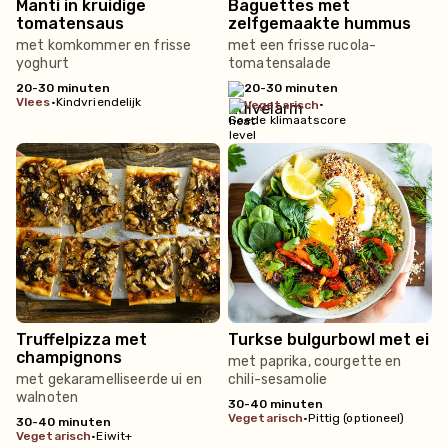
Manti in kruidige
Baguettes met
tomatensaus
zelfgemaakte hummus
met komkommer en frisse
met een frisse rucola-
yoghurt
tomatensalade
20-30 minuten
20-30 minuten
vlees
•
Kindvriendelijk
•
vegetarisch
Goede klimaatscore
Truffelpizza met
Turkse bulgurbowl met ei
champignons
met paprika, courgette en
met gekaramelliseerde ui en
chili-sesamolie
walnoten
30-40 minuten
vegetarisch
•
Pittig (optioneel)
30-40 minuten
vegetarisch
•
Eiwit+