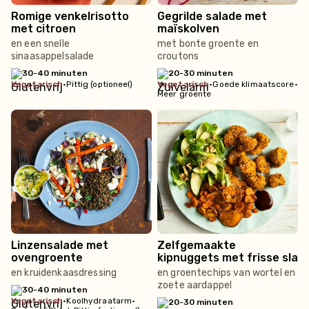
Romige venkelrisotto
Gegrilde salade met
met citroen
maïskolven
en een snelle
met bonte groente en
sinaasappelsalade
croutons
30-40 minuten
20-30 minuten
vegetarisch
•
Pittig (optioneel)
vegetarisch
•
Goede klimaatscore
•
Meer groente
Linzensalade met
Zelfgemaakte
ovengroente
kipnuggets met frisse sla
en kruidenkaasdressing
en groentechips van wortel en
zoete aardappel
30-40 minuten
vegetarisch
•
Koolhydraatarm
•
20-30 minuten