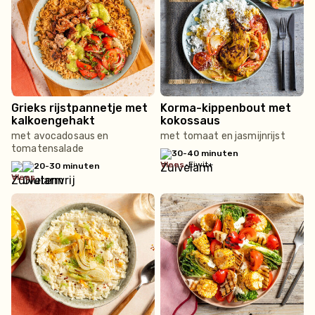
Grieks rijstpannetje met
Korma-kippenbout met
kalkoengehakt
kokossaus
met avocadosaus en
met tomaat en jasmijnrijst
tomatensalade
30-40 minuten
vlees
•
Eiwit+
20-30 minuten
vlees