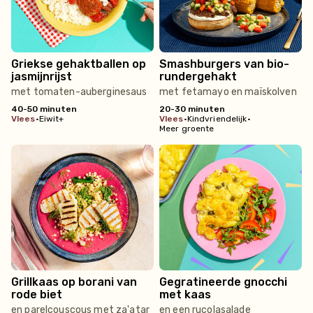
Griekse gehaktballen op
Smashburgers van bio-
jasmijnrijst
rundergehakt
met tomaten-auberginesaus
met fetamayo en maïskolven
40-50 minuten
20-30 minuten
vlees
•
Eiwit+
vlees
•
Kindvriendelijk
•
Meer groente
Grillkaas op borani van
Gegratineerde gnocchi
rode biet
met kaas
en parelcouscous met za'atar
en een rucolasalade