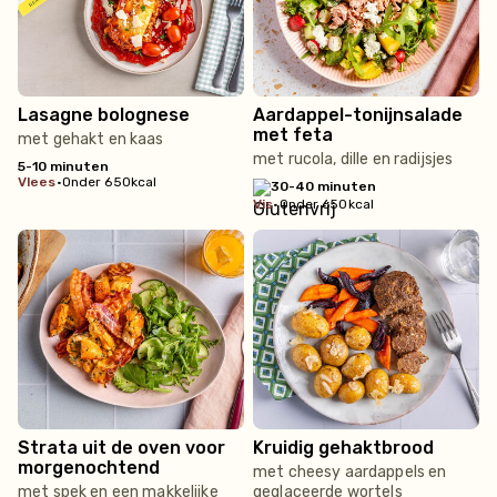
Lasagne bolognese
Aardappel-tonijnsalade
met feta
met gehakt en kaas
met rucola, dille en radijsjes
5-10 minuten
vlees
•
Onder 650kcal
30-40 minuten
vis
•
Onder 650kcal
Strata uit de oven voor
Kruidig gehaktbrood
morgenochtend
met cheesy aardappels en
met spek en een makkelijke
geglaceerde wortels