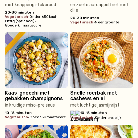
met knapperig stokbrood
en zoete aardappelfriet met
dille
20-30 minuten
vegetarisch
•
Onder 650kcal
•
20-30 minuten
Pittig (optioneel)
•
vegetarisch
•
Meer groente
Goede klimaatscore
Kaas-gnocchi met
Snelle roerbak met
gebakken champignons
cashews en ei
in kruidige miso-preisaus
met luchtige jasmijnrijst
10-15 minuten
10-15 minuten
vegetarisch
•
Goede klimaatscore
vegetarisch
•
Kindvriendelijk