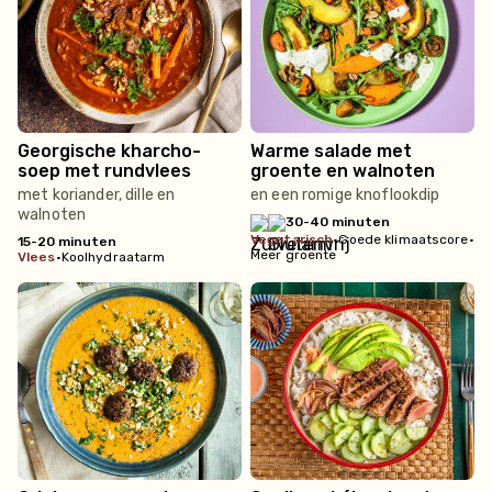
Georgische kharcho-
Warme salade met
soep met rundvlees
groente en walnoten
met koriander, dille en
en een romige knoflookdip
walnoten
30-40 minuten
vegetarisch
•
Goede klimaatscore
•
15-20 minuten
Meer groente
vlees
•
Koolhydraatarm