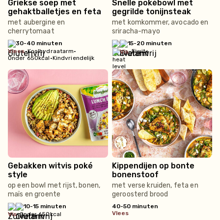
Griekse soep met
Snelle pokébowl met
gehaktballetjes en feta
gegrilde tonijnsteak
met aubergine en
met komkommer, avocado en
cherrytomaat
sriracha-mayo
30-40 minuten
15-20 minuten
vlees
•
Koolhydraatarm
•
•
Eiwit+
vis
Onder 650kcal
•
Kindvriendelijk
Gebakken witvis poké
Kippendijen op bonte
style
bonenstoof
op een bowl met rijst, bonen,
met verse kruiden, feta en
maïs en groente
geroosterd brood
10-15 minuten
40-50 minuten
vlees
vis
•
Onder 650kcal