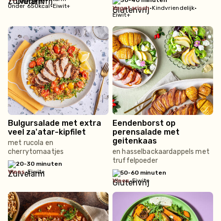
30-40 minuten
Onder 650kcal
•
Eiwit+
vegetarisch
•
Kindvriendelijk
•
Eiwit+
Bulgursalade met extra
Eendenborst op
veel za'atar-kipfilet
perensalade met
geitenkaas
met rucola en
cherrytomaatjes
en hasselbackaardappels met
truffelpoeder
20-30 minuten
vlees
•
Eiwit+
50-60 minuten
vlees
•
Eiwit+