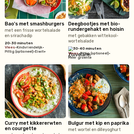
Bao's met smashburgers
Deegbootjes met bio-
rundergehakt en hoisin
met een frisse wortelsalade
en srirachadip
met gebakken wittekool-
wortelsalade
20-30 minuten
vlees
•
Kindvriendelijk
•
30-40 minuten
Pittig (optioneel)
•
Eiwit+
vlees
•
Pittig (optioneel)
•
Meer groente
Curry met kikkererwten
Bulgur met kip en paprika
en courgette
met wortel en dilleyoghurt