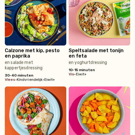
Calzone met kip, pesto
Speltsalade met tonijn
en paprika
en feta
en salade met
en yoghurtdressing
kappertjesdressing
10-15 minuten
vis
•
Eiwit+
30-40 minuten
vlees
•
Kindvriendelijk
•
Eiwit+