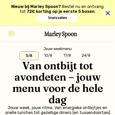
Nieuw bij Marley Spoon?
Bestel nu en ontvang
tot
72€ korting op je eerste 5 boxen
.
Inwisselen
Jouw weekmenu
10/8
17/8
24/8
3/8
Van ontbijt tot
avondeten – jouw
menu voor de hele
dag
Jouw week, jouw ritme. Van energieke ontbijtjes en
snelle lunches tot gezellige diners (en tussendoortjes)