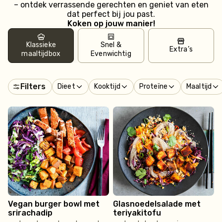
– ontdek verrassende gerechten en geniet van eten
dat perfect bij jou past.
Koken op jouw manier!
Klassieke
Snel &
Extra’s
maaltijdbox
Evenwichtig
Filters
Dieet
Kooktijd
Proteïne
Maaltijd
Vegan burger bowl met
Glasnoedelsalade met
srirachadip
teriyakitofu