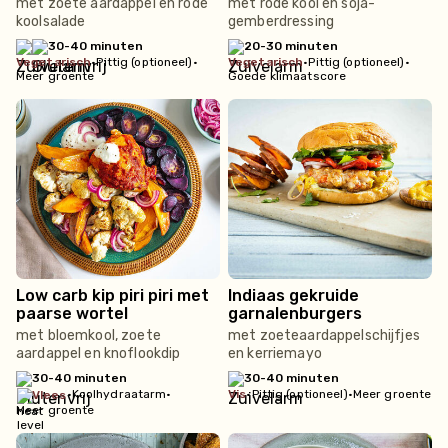
met zoete aardappel en rode
met rode kool en soja-
koolsalade
gemberdressing
30-40 minuten
20-30 minuten
vegetarisch
•
Pittig (optioneel)
•
vegetarisch
•
Pittig (optioneel)
•
Meer groente
Goede klimaatscore
Low carb kip piri piri met
Indiaas gekruide
paarse wortel
garnalenburgers
met bloemkool, zoete
met zoeteaardappelschijfjes
aardappel en knoflookdip
en kerriemayo
30-40 minuten
30-40 minuten
•
Koolhydraatarm
•
vis
•
Pittig (optioneel)
•
Meer groente
vlees
Meer groente