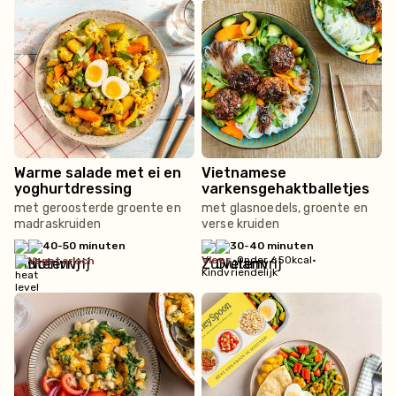
Warme salade met ei en
Vietnamese
yoghurtdressing
varkensgehaktballetjes
met geroosterde groente en
met glasnoedels, groente en
madraskruiden
verse kruiden
40-50 minuten
30-40 minuten
vlees
•
Onder 650kcal
•
vegetarisch
Kindvriendelijk