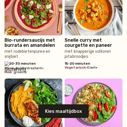
Bio-rundersaucijs met
Snelle curry met
burrata en amandelen
courgette en paneer
met rodebietenpuree en
met knapperige volkoren
snijbiet
pitabroodjes
20-30 minuten
15-20 minuten
vegetarisch
•
Eiwit+
vlees
•
Koolhydraatarm
•
Meer groente
Kies maaltijdbox