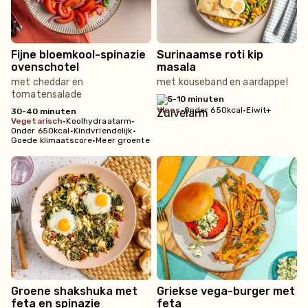
Fijne bloemkool-spinazie
Surinaamse roti kip
ovenschotel
masala
met cheddar en
met kouseband en aardappel
tomatensalade
5-10 minuten
vlees
•
Onder 650kcal
•
Eiwit+
30-40 minuten
vegetarisch
•
Koolhydraatarm
•
Onder 650kcal
•
Kindvriendelijk
•
Goede klimaatscore
•
Meer groente
Groene shakshuka met
Griekse vega-burger met
feta en spinazie
feta