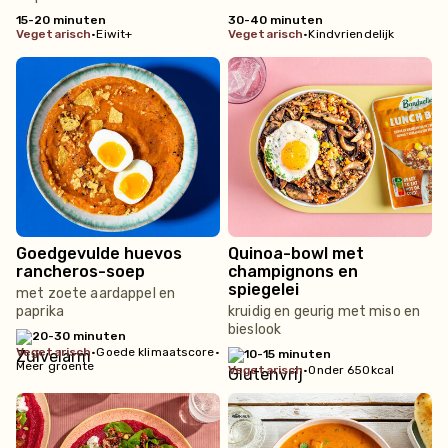
15-20 minuten
30-40 minuten
vegetarisch
•
Eiwit+
vegetarisch
•
Kindvriendelijk
Goedgevulde huevos
Quinoa-bowl met
rancheros-soep
champignons en
spiegelei
met zoete aardappel en
paprika
kruidig en geurig met miso en
bieslook
20-30 minuten
vegetarisch
•
Goede klimaatscore
•
10-15 minuten
Meer groente
vegetarisch
•
Onder 650kcal