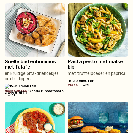
Snelle bietenhummus
Pasta pesto met malse
met falafel
kip
en kruidige pita-driehoekjes
met truffelpoeder en paprika
om te dippen
15-20 minuten
vlees
•
Eiwit+
15-20 minuten
vegetarisch
•
Goede klimaatscore
•
Eiwit+