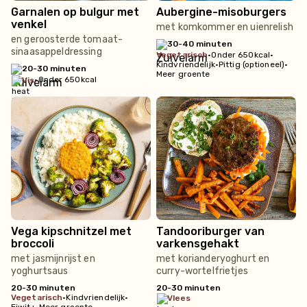
Garnalen op bulgur met
Aubergine-misoburgers
venkel
met komkommer en uienrelish
en geroosterde tomaat-
30-40 minuten
sinaasappeldressing
vegetarisch
•
Onder 650kcal
•
Kindvriendelijk
•
Pittig (optioneel)
•
20-30 minuten
Meer groente
•
Onder 650kcal
vis
Vega kipschnitzel met
Tandooriburger van
broccoli
varkensgehakt
met jasmijnrijst en
met korianderyoghurt en
yoghurtsaus
curry-wortelfrietjes
20-30 minuten
20-30 minuten
vegetarisch
•
Kindvriendelijk
•
vlees