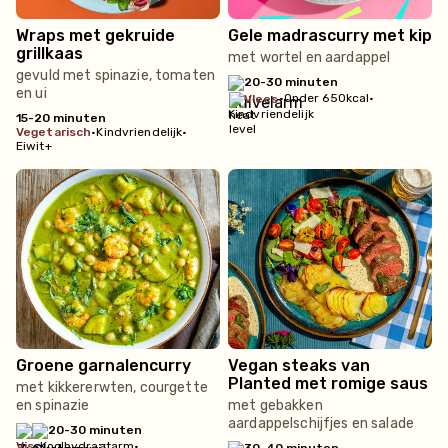
Wraps met gekruide
Gele madrascurry met kip
grillkaas
met wortel en aardappel
gevuld met spinazie, tomaten
20-30 minuten
en ui
•
Onder 650kcal
•
vlees
Kindvriendelijk
15-20 minuten
vegetarisch
•
Kindvriendelijk
•
Eiwit+
Groene garnalencurry
Vegan steaks van
Planted met romige saus
met kikkererwten, courgette
en spinazie
met gebakken
aardappelschijfjes en salade
20-30 minuten
vis
•
Koolhydraatarm
•