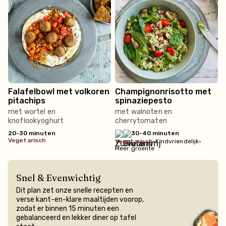
Falafelbowl met volkoren
Champignonrisotto met
pitachips
spinaziepesto
met wortel en
met walnoten en
knoflookyoghurt
cherrytomaten
20-30 minuten
30-40 minuten
vegetarisch
vegetarisch
•
Kindvriendelijk
•
Meer groente
Snel & Evenwichtig
Dit plan zet onze snelle recepten en
verse kant-en-klare maaltijden voorop,
zodat er binnen 15 minuten een
gebalanceerd en lekker diner op tafel