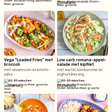
Onder 650kcal
•
Pittig (optioneel)
•
vlees
•
Kindvriendelijk
•
Eiwit+
•
Meer groente
Meer groente
Vega ”Loaded Fries” met
Low carb romana-appel-
broccoli
salade met kipfilet
met sesamroom en kimchi-
met wortel, komkommer en
salsa
yoghurtdressing
20-30 minuten
20-30 minuten
•
Meer groente
vlees
•
Koolhydraatarm
•
vegetarisch
Onder 650kcal
•
Meer groente