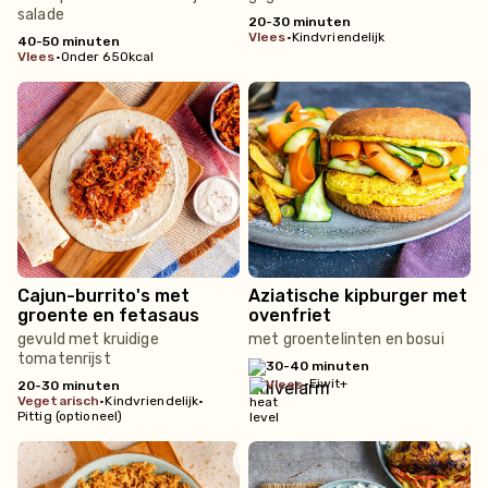
salade
20-30 minuten
vlees
•
Kindvriendelijk
40-50 minuten
vlees
•
Onder 650kcal
Cajun-burrito's met
Aziatische kipburger met
groente en fetasaus
ovenfriet
gevuld met kruidige
met groentelinten en bosui
tomatenrijst
30-40 minuten
•
Eiwit+
vlees
20-30 minuten
vegetarisch
•
Kindvriendelijk
•
Pittig (optioneel)