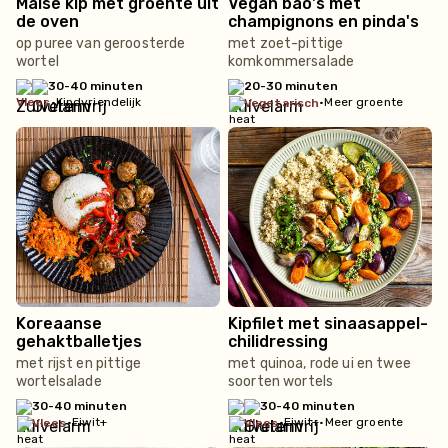
Malse kip met groente uit
Vegan bao's met
de oven
champignons en pinda's
op puree van geroosterde
met zoet-pittige
wortel
komkommersalade
30-40 minuten
20-30 minuten
vlees
•
Kindvriendelijk
•
Meer groente
vegetarisch
Koreaanse
Kipfilet met sinaasappel-
gehaktballetjes
chilidressing
met rijst en pittige
met quinoa, rode ui en twee
wortelsalade
soorten wortels
30-40 minuten
30-40 minuten
•
Eiwit+
•
Eiwit+
•
Meer groente
vlees
vlees