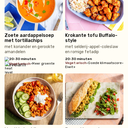
Zoete aardappelsoep
Krokante tofu Buffalo-
met tortillachips
style
met koriander en gerookte
met selderij-appel-coleslaw
amandelen
en romige fetadip
20-30 minuten
20-30 minuten
vegetarisch
•
Goede klimaatscore
•
•
Meer groente
vegetarisch
Eiwit+