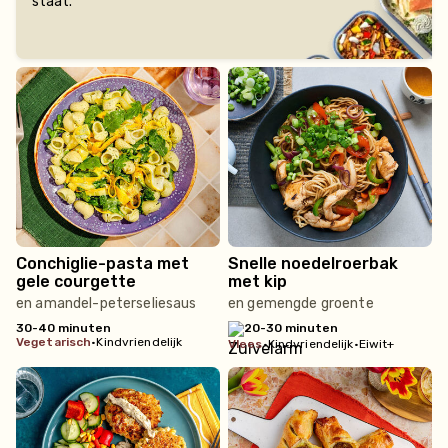
staat.
Conchiglie-pasta met
Snelle noedelroerbak
gele courgette
met kip
en amandel-peterseliesaus
en gemengde groente
30-40 minuten
20-30 minuten
vegetarisch
•
Kindvriendelijk
vlees
•
Kindvriendelijk
•
Eiwit+