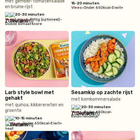
met gember-tomatensalade
15-20 minuten
en bruine rijst
vlees
•
Onder 650kcal
•
Eiwit+
20-30 minuten
vegetarisch
•
Pittig (optioneel)
•
Goede klimaatscore
Larb style bowl met
Sesamkip op zachte rijst
gehakt
met komkommersalade
met quinoa, kikkererwten en
20-30 minuten
groente
vlees
•
Onder 650kcal
•
Kindvriendelijk
10-15 minuten
•
Onder 650kcal
•
Eiwit+
vlees