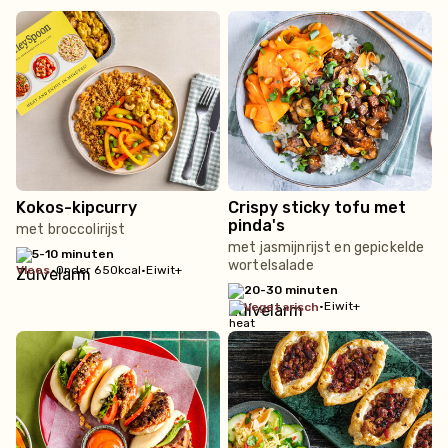
Kokos-kipcurry
Crispy sticky tofu met
pinda's
met broccolirijst
met jasmijnrijst en gepickelde
5-10 minuten
wortelsalade
vlees
•
Onder 650kcal
•
Eiwit+
20-30 minuten
•
Eiwit+
vegetarisch